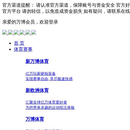
官方渠道提醒： 请认准官方渠道，保障账号与资金安全 官方好记域名：m
官方平台 请勿轻信，以免造成资金损失 如有疑问，请联系在线客服或
亲爱的万博会员，
欢迎登录
首 页
体育赛事
新万博体育
亿万玩家硬核装备
实现赛事自由, 享尽极速快感
新欧洲体育
汇聚全球亿万体育爱好者
为您带来卓越的运动投注体验
万博体育