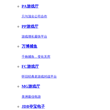
PA游戏厅
只与顶尖公司合作
PP游戏厅
游戏增长最快平台
万博捕鱼
千炮捕魚，变化无穷
FC游戏厅
怀旧经典老游戏对战平台
MG游戏厅
美洲最佳电游
JDB夺宝电子